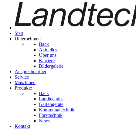
Start
Unternehmen
Back
Aktuelles
Über uns
Karriere
Bildergalerie
Ansprechpartner
Service
Maschinen
Produkte
Back
Landtechnik
Gartengeräte
Kom­mu­nal­tech­nik
Forsttechnik
News
Kontakt