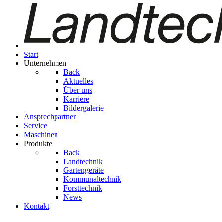
Start
Unternehmen
Back
Aktuelles
Über uns
Karriere
Bildergalerie
Ansprechpartner
Service
Maschinen
Produkte
Back
Landtechnik
Gartengeräte
Kom­mu­nal­tech­nik
Forsttechnik
News
Kontakt