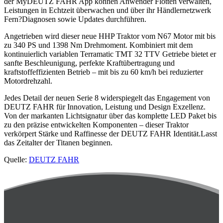
der MyDEUTZ FAHR App können Anwender Flotten verwalten,
Leistungen in Echtzeit überwachen und über ihr Händlernetzwerk
Fern?Diagnosen sowie Updates durchführen.
Angetrieben wird dieser neue HHP Traktor vom N67 Motor mit bis
zu 340 PS und 1398 Nm Drehmoment. Kombiniert mit dem
kontinuierlich variablen Terramatic TMT 32 TTV Getriebe bietet er
sanfte Beschleunigung, perfekte Kraftübertragung und
kraftstoffeffizienten Betrieb – mit bis zu 60 km/h bei reduzierter
Motordrehzahl.
Jedes Detail der neuen Serie 8 widerspiegelt das Engagement von
DEUTZ FAHR für Innovation, Leistung und Design Exzellenz.
Von der markanten Lichtsignatur über das komplette LED Paket bis
zu den präzise entwickelten Komponenten – dieser Traktor
verkörpert Stärke und Raffinesse der DEUTZ FAHR Identität.Lasst
das Zeitalter der Titanen beginnen.
Quelle:
DEUTZ FAHR