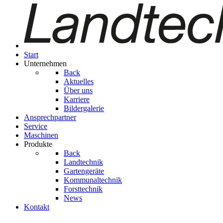
Start
Unternehmen
Back
Aktuelles
Über uns
Karriere
Bildergalerie
Ansprechpartner
Service
Maschinen
Produkte
Back
Landtechnik
Gartengeräte
Kom­mu­nal­tech­nik
Forsttechnik
News
Kontakt