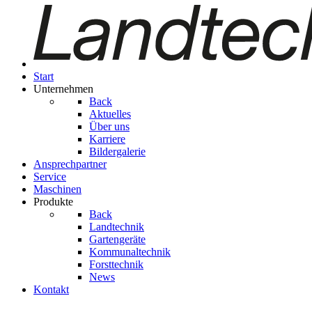
Start
Unternehmen
Back
Aktuelles
Über uns
Karriere
Bildergalerie
Ansprechpartner
Service
Maschinen
Produkte
Back
Landtechnik
Gartengeräte
Kom­mu­nal­tech­nik
Forsttechnik
News
Kontakt