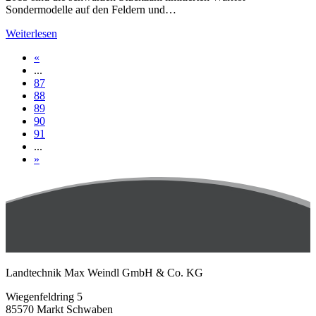
Sondermodelle auf den Feldern und…
Weiterlesen
«
...
87
88
89
90
91
...
»
Landtechnik Max Weindl GmbH & Co. KG
Wiegenfeldring 5
85570 Markt Schwaben